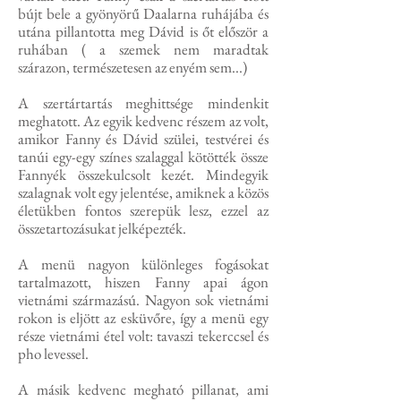
bújt bele a gyönyörű Daalarna ruhájába és
utána pillantotta meg Dávid is őt először a
ruhában ( a szemek nem maradtak
szárazon, természetesen az enyém sem...)​
A szertártartás meghittsége mindenkit
meghatott. Az egyik kedvenc részem az volt,
amikor Fanny és Dávid szülei, testvérei és
tanúi egy-egy színes szalaggal kötötték össze
Fannyék összekulcsolt kezét. Mindegyik
szalagnak volt egy jelentése, amiknek a közös
életükben fontos szerepük lesz, ezzel az
összetartozásukat jelképezték.
A menü nagyon különleges fogásokat
tartalmazott, hiszen Fanny apai ágon
vietnámi származású. Nagyon sok vietnámi
rokon is eljött az esküvőre, így a menü egy
része vietnámi étel volt: tavaszi tekerccsel és
pho levessel.
A másik kedvenc megható pillanat, ami