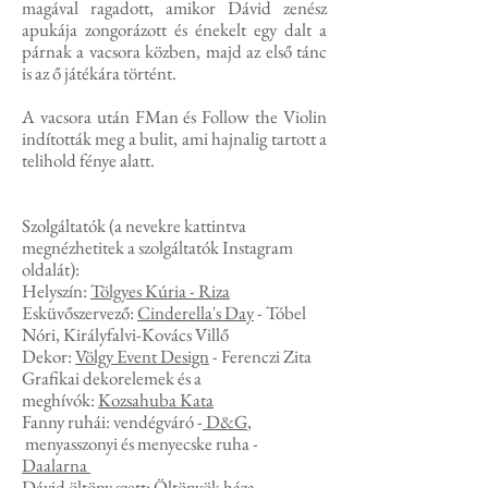
magával ragadott, amikor Dávid zenész
apukája zongorázott és énekelt egy dalt a
párnak a vacsora közben, majd az első tánc
is az ő játékára történt.
A vacsora után FMan és Follow the Violin
indították meg a bulit, ami hajnalig tartott a
telihold fénye alatt.
Szolgáltatók (a nevekre kattintva
megnézhetitek a szolgáltatók Instagram
oldalát):
Helyszín:
Tölgyes Kúria - Riza
Esküvőszervező:
Cinderella's Day
- Tóbel
Nóri, Királyfalvi-Kovács Villő
Dekor:
Völgy Event Design
- Ferenczi Zita
Grafikai dekorelemek és a
meghívók:
Kozsahuba Kata
Fanny ruhái: vendégváró -
D&G
,
menyasszonyi és menyecske ruha -
Daalarna
Dávid öltöny szett:
Öltönyök háza