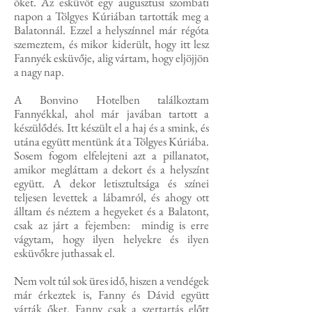
őket. Az esküvőt egy augusztusi szombati
napon a Tölgyes Kúriában tartották meg a
Balatonnál. Ezzel a helyszínnel már régóta
szemeztem, és mikor kiderült, hogy itt lesz
Fannyék esküvője, alig vártam, hogy eljöjjön
a nagy nap.
A Bonvino Hotelben találkoztam
Fannyékkal, ahol már javában tartott a
készülődés. Itt készült el a haj és a smink, és
utána együtt mentünk át a Tölgyes Kúriába.
Sosem fogom elfelejteni azt a pillanatot,
amikor megláttam a dekort és a helyszínt
együtt. A dekor letisztultsága és színei
teljesen levettek a lábamról, és ahogy ott
álltam és néztem a hegyeket és a Balatont,
csak az járt a fejemben: mindig is erre
vágytam, hogy ilyen helyekre és ilyen
esküvőkre juthassak el.
Nem volt túl sok üres idő, hiszen a vendégek
már érkeztek is, Fanny és Dávid együtt
várták őket. Fanny csak a szertartás előtt