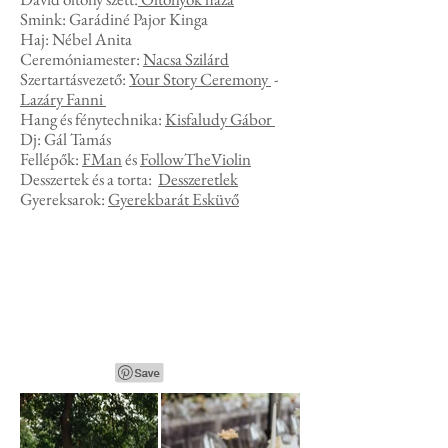
Smink: Garádiné Pajor Kinga
Haj: Nébel Anita
Ceremóniamester:
Nacsa Szilárd
Szertartásvezető:
Your Story Ceremony
-
Lazáry Fanni
Hang és fénytechnika:
Kisfaludy Gábor
Dj: Gál Tamás
Fellépők:
FMan
és
FollowTheViolin
Desszertek és a torta:
Desszeretlek
Gyereksarok:
Gyerekbarát Esküvő