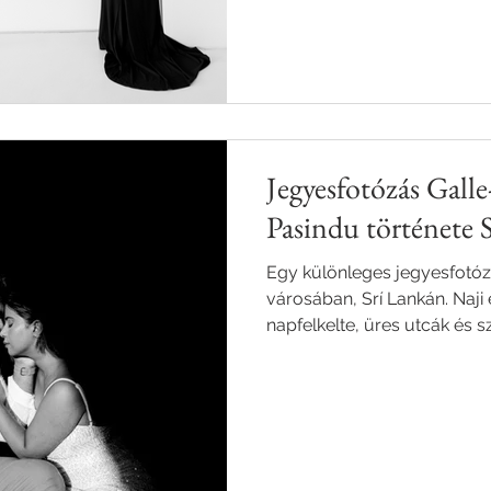
Jegyesfotózás Galle
Pasindu története 
Egy különleges jegyesfotóz
városában, Srí Lankán. Naji
napfelkelte, üres utcák és 