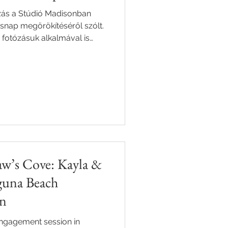
ózás a Stúdió Madisonban
snap megörökítéséről szólt.
 fotózásuk alkalmával is
atalmas öröm volt számomra,
 is végigkísérhetem egy
aw’s Cove: Kayla &
aguna Beach
on
ngagement session in