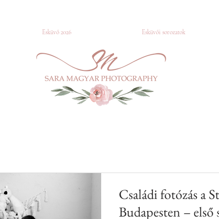
Esküvő 2026
Esküvői sorozatok
nity
Fotózás
PORTFOLIO
Blog
Brand fotózás
Portr
es fotózás
BLOG-HU
Kismama fotózás
Családi fotózás a 
Budapesten – első 