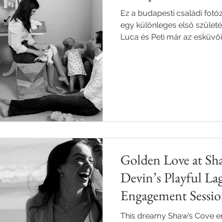
Ez a budapesti családi fot
egy különleges első születé
Luca és Peti már az esküvői
engem választottak, így h
hogy a családjuk bővülését
újabb fotózáson.
Golden Love at Sh
Devin’s Playful L
Engagement Sessi
This dreamy Shaw’s Cove e