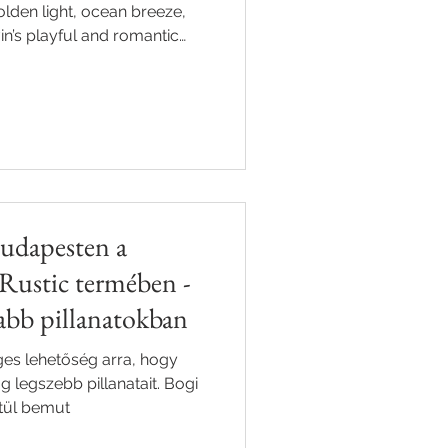
lden light, ocean breeze,
in’s playful and romantic
a beach into the perfect
gh natural, candid
spiration for couples
engagement shoot by the sea.
udapesten a
Rustic termében -
sabb pillanatokban
es lehetőség arra, hogy
 legszebb pillanatait. Bogi
ztül bemut