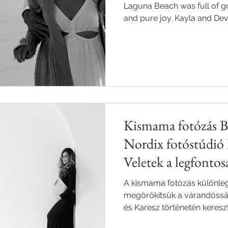
Laguna Beach was full of go
and pure joy. Kayla and Dev
energy turned this Californi
stage for storytelling throu
photography. A must-see in
dreaming of a destination 
Kismama fotózás B
Nordix fotóstúdió 
Veletek a legfonto
A kismama fotózás különleg
megörökítsük a várandósság
és Karesz történetén keres