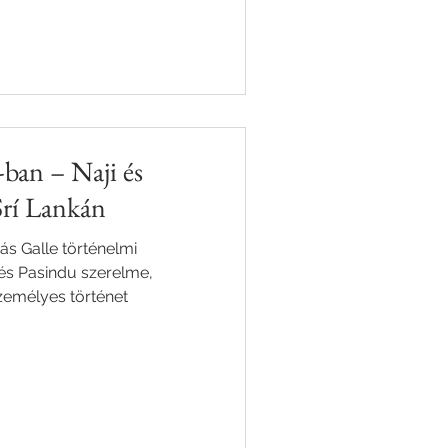
-ban – Naji és
Srí Lankán
ás Galle történelmi
 és Pasindu szerelme,
személyes történet