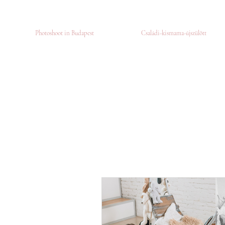
Photoshoot in Budapest
Családi-kismama-újszülött
All Posts
Getting Started
Your Commu
Utazó napló
Páros fotózás
Jegy