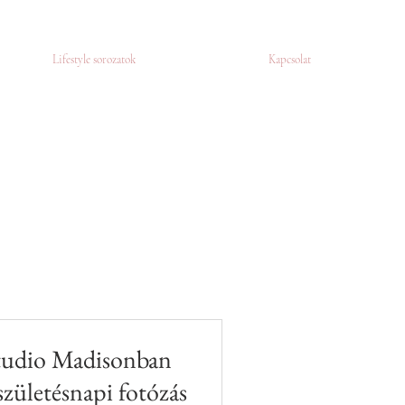
Lifestyle sorozatok
Kapcsolat
é fotózás
Családi fotózás
Studio Madisonban
születésnapi fotózás