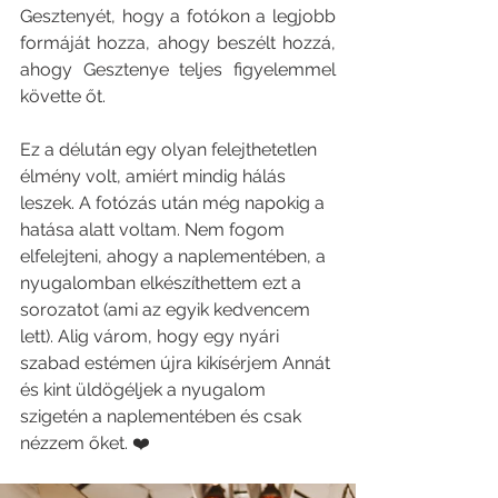
Gesztenyét, hogy a fotókon a legjobb 
formáját hozza, ahogy beszélt hozzá, 
ahogy Gesztenye teljes figyelemmel 
követte őt.
Ez a délután egy olyan felejthetetlen 
élmény volt, amiért mindig hálás 
leszek. A fotózás után még napokig a 
hatása alatt voltam. Nem fogom 
elfelejteni, ahogy a naplementében, a 
nyugalomban elkészíthettem ezt a 
sorozatot (ami az egyik kedvencem 
lett). Alig várom, hogy egy nyári 
szabad estémen újra kikísérjem Annát 
és kint üldögéljek a nyugalom 
szigetén a naplementében és csak 
nézzem őket. ❤️