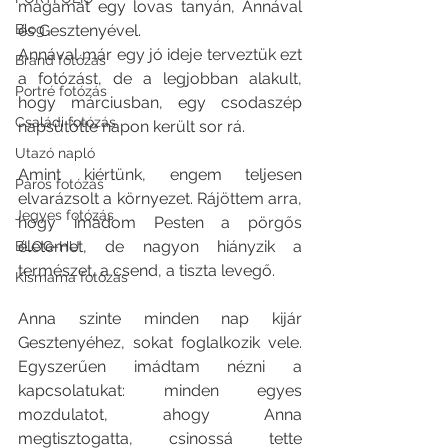
magamat egy lovas tanyán, Annával 
Blog
és Gesztenyével. 
Annával már egy jó ideje terveztük ezt 
Brand fotózás
a fotózást, de a legjobban alakult, 
Portré fotózás
hogy márciusban, egy csodaszép 
Családi fotózás
napsütötte napon került sor rá.
Utazó napló
Amint kiértünk, engem teljesen 
Páros fotózás
elvarázsolt a környezet. Rájöttem arra, 
Jegyes fotózás
hogy imádom Pesten a pörgős 
életemet, de nagyon hiányzik a 
BLOG-HU
természet, a csend, a tiszta levegő. 
Kismama fotózás
Anna szinte minden nap kijár 
Gesztenyéhez, sokat foglalkozik vele. 
Egyszerűen imádtam nézni a 
kapcsolatukat: minden egyes 
mozdulatot, ahogy Anna 
megtisztogatta, csinossá tette 