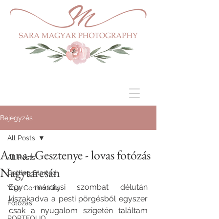
Bejegyzés
All Posts
Anna+Gesztenye - lovas fotózás
All Posts
Nagytarcsán
Getting Started
Egy márciusi szombat délután 
Your Community
kiszakadva a pesti pörgésből egyszer 
Fotózás
csak a nyugalom szigetén találtam 
PORTFOLIO