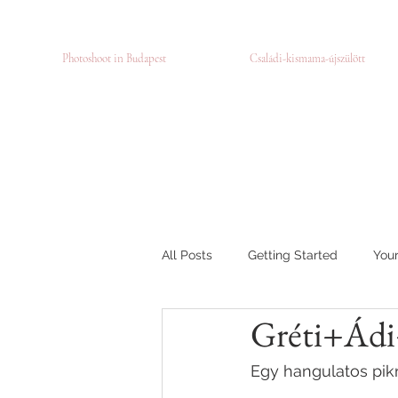
Photoshoot in Budapest
Családi-kismama-újszülött
All Posts
Getting Started
You
Gréti+Ádi+
Családi fotózás
Utazó napló
Egy hangulatos pik