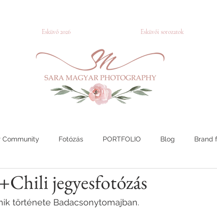
Esküvő 2026
Esküvői sorozatok
r Community
Fotózás
PORTFOLIO
Blog
Brand 
Chili jegyesfotózás
Páros fotózás
Jegyes fotózás
BLOG-HU
Kisma
nik története Badacsonytomajban.