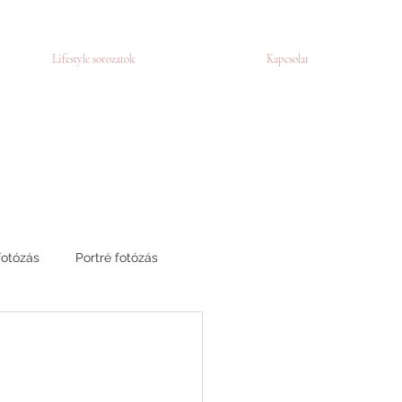
Lifestyle sorozatok
Kapcsolat
fotózás
Portré fotózás
ma fotózás